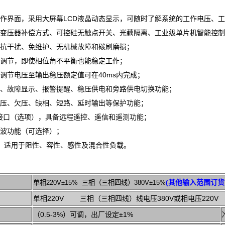
操作界面，采用大屏幕LCD液晶动态显示，可随时了解系统的工作电压、
式变压器补偿方式、可控硅无触点开关、光藕隔离、工业级单片机智能控
、抗干扰、免维护、无机械故障和碳刷磨损；
动调节，即使相位角不平衡也能稳定工作；
、调节电压至输出稳压额定值可在40ms内完成；
态、故障显示、报警提醒、稳压供电和旁路供电切换功能；
过压、欠压、缺相、短路、延时输出等保护功能；
232接口（选项），具备远程遥控、遥信和遥测功能；
滤波功能（可选择）；
强，适用于阻性、容性、感性及混合性负载。
(其他输入范围订货
单相220V±15% 三相（三相四线）380V±15%
单相220V 三相（三相四线）线电压380V或相电压220V
（0.5-3%）可调，出厂设定±1%