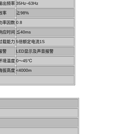
输出频率
35Hz~63Hz
效率
≧98%
功率因数
0.8
响应时间
≦40ms
过载能力
5倍额定电流1S
报警
LED显示及声音报警
环境温度
0～45℃
海拔高度
<4000m