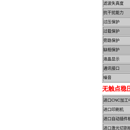
滤波失真度
抗干
过压保护
过载保护
旁路保护
缺相保护
液晶显示
通讯接口
噪音
无触点稳
进口CNC加工
进口印刷
进口自动
进