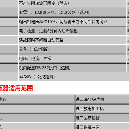
不产生附加波形畸变（静态）
扰能力
避雷针、EMI滤波器、LC滤波器（选购）
输出相电压超过10%，切断输出或不间断转向旁路
电子检测，过载3分钟内切断输出
遇故障时不间断自动旁路
具备（自动切断）
电压、电流、异常
机内配置RS-232接口（选购）
<45dB（1公尺距离）
压器适用范围
中心
进口SMT贴片机
机
进口放电加工机
插件机
进口医疗设备
口激光切割机
进口数控冲床