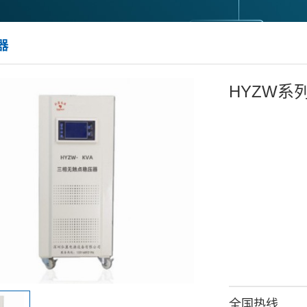
器
HYZW系
全国热线