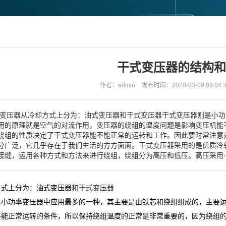
干式变压器的结构和
作者：admin
发布时间：2020-03-09 09:04:
变压器从冷却方式上分为：油式变压器和干式变压器干式变压器则是小功
用的原理就是空气的对流作用，变压器的绕组的温度问题是影响变压机能
绕组的性质决定了干式变压器能不能正常的运转和工作。因此要时常注意
分广泛，它几乎存在于我们生活的方方面面。干式变压器采用的是优质冷
接缝，运用各种方式和方法来进行绕组，绕组分为高压和低压。高压采用··
方式上分为：油式变压器和
干式变压器
是小功率变压器中应用最多的一种，其主要是由铁芯和绕组组成的，主要
不能正常运转的条件，所以保持绕组温度的正常是非常重要的，因为绕组