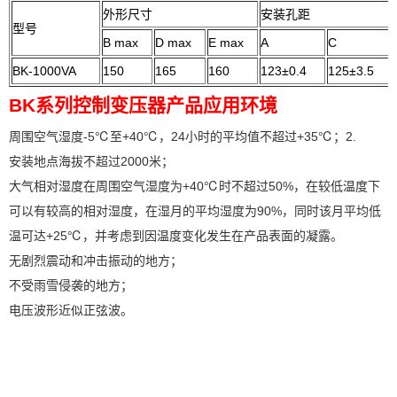
外形尺寸
安装孔距
型号
B max
D max
E max
A
C
BK-1000VA
150
165
160
123±0.4
125±3.5
BK系列控制变压器产品应用环境
周围空气湿度-5℃至+40℃，24小时的平均值不超过+35℃；2.
安装地点海拔不超过2000米；
大气相对湿度在周围空气湿度为+40℃时不超过50%，在较低温度下
可以有较高的相对湿度，在湿月的平均湿度为90%，同时该
月平均低
温可达
+25℃，并考虑到因温度变化发生在产品表面的凝露。
无剧烈震动和冲击振动的地方；
不受雨雪侵袭的地方；
电压波形近似正弦波。